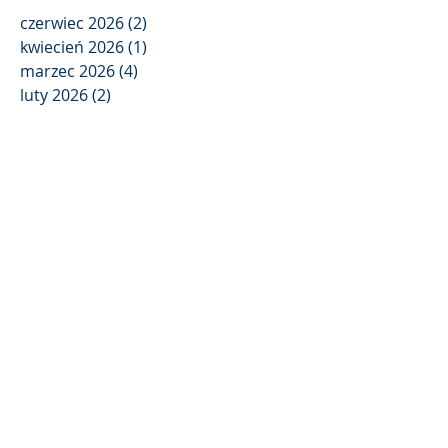
czerwiec 2026
(2)
2 posty
kwiecień 2026
(1)
1 post
marzec 2026
(4)
4 posty
luty 2026
(2)
2 posty
styczeń 2026
(1)
1 post
listopad 2025
(3)
3 posty
wrzesień 2025
(4)
4 posty
sierpień 2025
(2)
2 posty
maj 2025
(3)
3 posty
kwiecień 2025
(3)
3 posty
marzec 2025
(2)
2 posty
luty 2025
(1)
1 post
Wyszukaj wg tagów
AI
Digital Omnibus
E-Doręczenia 2026
EUIPO
Facebook
HR
KRS
MSiG
Ministerstwo Zdrowia
NFZ
NIS2
PIP
PZPN
Portal Informacyjny
RODO
RPWDL
SK59/21
SME Fund
TSUE
Trybunał Konstytucyjny
UODO
UOKiK
WIBOR
alkohol
apelacja