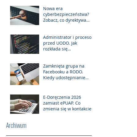
30 stycznia 2026
Nowa era
cyberbezpieczeństwa?
Zobacz, co dyrektywa
NIS2 oznacza dla
polskich
Administrator i procesor
przedsiębiorców.
przed UODO. Jak
rozkłada się
odpowiedzialność za
naruszenie RODO?
Zamknięta grupa na
Facebooku a RODO.
Kiedy udostępnianie
cudzych danych i
wizerunku przestaje być
prywatne.
E-Doręczenia 2026
zamiast ePUAP. Co
zmienia się w kontakcie z
urzędem i jak uniknąć
„nieskutecznego” pisma?
Archiwum