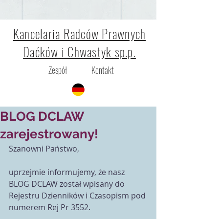
Kancelaria Radców Prawnych
Daćków i Chwastyk sp.p.
Zespół
Kontakt
Marta Daćków
13 mar 2017
BLOG DCLAW
zarejestrowany!
Szanowni Państwo,
uprzejmie informujemy, że nasz 
BLOG DCLAW został wpisany do 
Rejestru Dzienników i Czasopism pod 
numerem Rej Pr 3552.