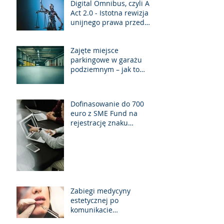
Digital Omnibus, czyli AI
Act 2.0 - Istotna rewizja
unijnego prawa przed
jego pełną
implementacją.
Zajęte miejsce
parkingowe w garażu
podziemnym – jak to
rozwiązać zgodnie z
prawem?
Dofinasowanie do 700
euro z SME Fund na
rejestrację znaku
towarowego
Zabiegi medycyny
estetycznej po
komunikacie
Ministerstwa Zdrowia z