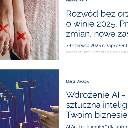
Klaudia Malik
Rozwód bez or
o winie 2025. P
zmian, nowe za
alimenty na ma
23 czerwca 2025 r. zapreze
projekt, który zakłada rewol
odejście od orzekania o winie
Marta Daćków
Wdrożenie AI -
sztuczna inteli
Twoim biznesie
AI Act to „hamulec” dla autom