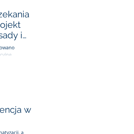
zekania
rojekt
sady i
łżonka.
ntowano
ucyjne
.
gencja w
atyzacji, a