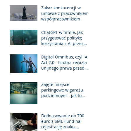
Zakaz konkurencji w
umowie z pracownikiem i
współpracownikiem
ChatGPT w firmie. Jak
przygotować politykę
korzystania z AI przez
pracowników?
Digital Omnibus, czyli AI
Act 2.0 - Istotna rewizja
unijnego prawa przed
jego pełną
implementacją.
Zajęte miejsce
parkingowe w garażu
podziemnym – jak to
rozwiązać zgodnie z
prawem?
Dofinasowanie do 700
euro z SME Fund na
rejestrację znaku