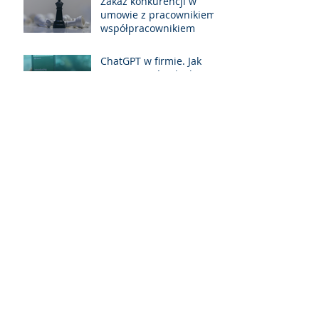
Zakaz konkurencji w
umowie z pracownikiem i
współpracownikiem
ChatGPT w firmie. Jak
przygotować politykę
korzystania z AI przez
pracowników?
Digital Omnibus, czyli AI
Act 2.0 - Istotna rewizja
unijnego prawa przed
jego pełną
implementacją.
Zajęte miejsce
parkingowe w garażu
podziemnym – jak to
rozwiązać zgodnie z
prawem?
Dofinasowanie do 700
euro z SME Fund na
rejestrację znaku
towarowego