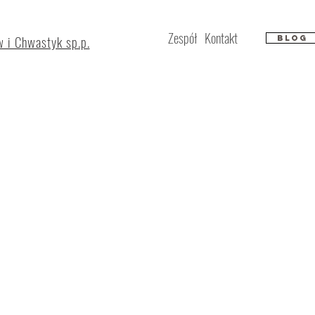
Zespół
Kontakt
 i Chwastyk sp.p.
Blog
Michał Prószyński
Radca prawny, Manage
Obsługa inwestycji i zamó