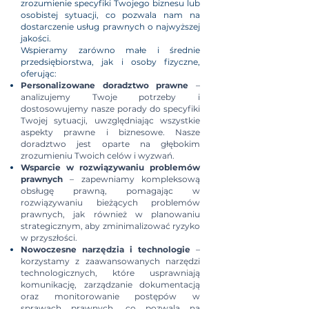
zrozumienie specyfiki Twojego biznesu lub
osobistej sytuacji, co pozwala nam na
dostarczenie usług prawnych o najwyższej
jakości.
Wspieramy zarówno małe i średnie
przedsiębiorstwa, jak i osoby fizyczne,
oferując:
Personalizowane doradztwo prawne
–
analizujemy Twoje potrzeby i
dostosowujemy nasze porady do specyfiki
Twojej sytuacji, uwzględniając wszystkie
aspekty prawne i biznesowe. Nasze
doradztwo jest oparte na głębokim
zrozumieniu Twoich celów i wyzwań.
Wsparcie w rozwiązywaniu problemów
prawnych
– zapewniamy kompleksową
obsługę prawną, pomagając w
rozwiązywaniu bieżących problemów
prawnych, jak również w planowaniu
strategicznym, aby zminimalizować ryzyko
w przyszłości.
Nowoczesne narzędzia i technologie
–
korzystamy z zaawansowanych narzędzi
technologicznych, które usprawniają
komunikację, zarządzanie dokumentacją
oraz monitorowanie postępów w
sprawach prawnych, co pozwala na