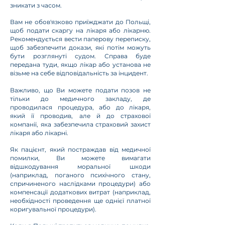
зникати з часом.
Вам не обов'язково приїжджати до Польщі,
щоб подати скаргу на лікаря або лікарню.
Рекомендується вести паперову переписку,
щоб забезпечити докази, які потім можуть
бути розглянуті судом. Справа буде
передана туди, якщо лікар або установа не
візьме на себе відповідальність за інцидент.
Важливо, що Ви можете подати позов не
тільки до медичного закладу, де
проводилася процедура, або до лікаря,
який її проводив, але й до страхової
компанії, яка забезпечила страховий захист
лікаря або лікарні.
Як пацієнт, який постраждав від медичної
помилки, Ви можете вимагати
відшкодування моральної шкоди
(наприклад, поганого психічного стану,
спричиненого наслідками процедури) або
компенсації додаткових витрат (наприклад,
необхідності проведення ще однієї платної
коригувальної процедури).