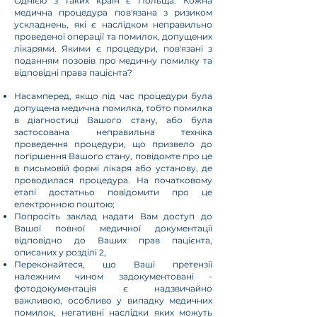
Однією з таких країн є Польща. Кожна
медична процедура пов'язана з ризиком
ускладнень, які є наслідком неправильно
проведеної операції та помилок, допущених
лікарями. Якими є процедури, пов'язані з
поданням позовів про медичну помилку та
відповідні права пацієнта?
Насамперед, якщо під час процедури була
допущена медична помилка, тобто помилка
в діагностиці Вашого стану, або була
застосована неправильна техніка
проведення процедури, що призвело до
погіршення Вашого стану, повідомте про це
в письмовій формі лікаря або установу, де
проводилася процедура. На початковому
етапі достатньо повідомити про це
електронною поштою;
Попросіть заклад надати Вам доступ до
Вашої повної медичної документації
відповідно до Ваших прав пацієнта,
описаних у розділі 2,
Переконайтеся, що Ваші претензії
належним чином задокументовані -
фотодокументація є надзвичайно
важливою, особливо у випадку медичних
помилок, негативні наслідки яких можуть