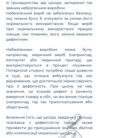
їх громадянства, від шкоди, заподіяної так
званим небезпечним виробом.
Небезпечний виріб не забезпечує безпеку,
яку можна було б очікувати за умови його
нормального використання. Якщо виріб
при нормальному використанні працює
інакше, ніж повинен, його можна вважати
дефектним.
Небезпечним виробом може бути,
наприклад, медичний виріб (наприклад,
імплантат або медичний прилад), що
використовується в процесі лікування.
Потерпілій стороні потрібно лише довести
в суді, що пляшка вибухнула під час
відкривання, що достатньою мірою свідчить
про її дефектність. При цьому не має
значення, чи існував дефект з моменту
введення товару в обіг, чи він виник пізніше
(наприклад, під час транспортування або
зберігання).
Визнання того, що шкода, завдана в Польщі,
пов'язана з дефектністю товару, може
призвести до присудження значних збитків
або компенсації моральної шкоди.