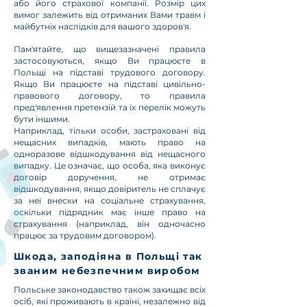
або його страхової компанії. Розмір цих
вимог залежить від отриманих Вами травм і
майбутніх наслідків для вашого здоров'я.
Пам'ятайте, що вищезазначені правила
застосовуються, якщо Ви працюєте в
Польщі на підставі трудового договору.
Якщо Ви працюєте на підставі цивільно-
правового договору, то правила
пред'явлення претензій та їх перелік можуть
бути іншими.
Наприклад, тільки особи, застраховані від
нещасних випадків, мають право на
одноразове відшкодування від нещасного
випадку. Це означає, що особа, яка виконує
договір доручення, не отримає
відшкодування, якщо довіритель не сплачує
за неї внески на соціальне страхування,
оскільки підрядник має інше право на
страхування (наприклад, він одночасно
працює за трудовим договором).
Шкода, заподіяна в Польщі так
званим небезпечним виробом
Польське законодавство також захищає всіх
осіб, які проживають в країні, незалежно від