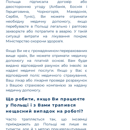
Польща підписала договір або
двосторонню угоду (Албанія, Боснія і
Герцеговина, Чорногорія, Македонія,
Сербія, Туніс), Ви можете отримати
необхідну медичну допомогу, якщо
перебуваєте в Польщі легально і раптово
захворієте або потрапите в аварію. У такій
ситуації витрати на лікування покриє
Міністерство охорони здоров'я.
Якщо Ви не є громадянином перерахованих
вище країн, Ви можете отримати медичну
допомогу на платній основі. Вам буде
видано відповідний рахунок або інвойс за
надані медичні послуги. Якщо у Вас є
відповідний поліс медичного страхування,
Ваш лікар або лікарня проведе розрахунок
з Вашою страховою компанією за надану
медичну допомогу.
Що робити, якщо Ви працюєте
у Польщі і з Вами трапився
нещасний випадок на роботі?
Часто трапляється так, що іноземці
приїжджають до Польщі не лише як
туристи, але й з метою працевлаштування.