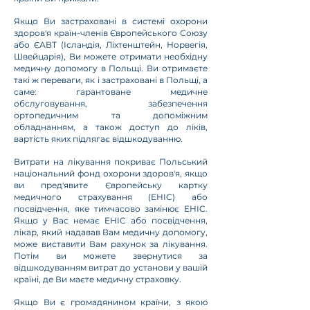
Якщо Ви застраховані в системі охорони
здоров'я країн-членів Європейського Союзу
або ЄАВТ (Ісландія, Ліхтенштейн, Норвегія,
Швейцарія), Ви можете отримати необхідну
медичну допомогу в Польщі. Ви отримаєте
такі ж переваги, як і застраховані в Польщі, а
саме: гарантоване медичне
обслуговування, забезпечення
ортопедичним та допоміжним
обладнанням, а також доступ до ліків,
вартість яких підлягає відшкодуванню.
Витрати на лікування покриває Польський
національний фонд охорони здоров'я, якщо
ви пред'явите Європейську картку
медичного страхування (EHIC) або
посвідчення, яке тимчасово замінює EHIC.
Якщо у Вас немає EHIC або посвідчення,
лікар, який надавав Вам медичну допомогу,
може виставити Вам рахунок за лікування.
Потім ви можете звернутися за
відшкодуванням витрат до установи у вашій
країні, де Ви маєте медичну страховку.
Якщо Ви є громадянином країни, з якою