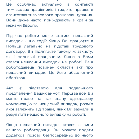
Це особливо актуально в контексті
тимчасових працівників і тих, хто працює в
агентствах тимчасового працевлаштування.
Вони дуже часто приїжджають з країн за
межами Європи.
Під час роботи може статися нещасний
випадок - що тоді? Якщо Ви працюєте в
Польщі легально на підставі трудового
договору, Ви підлягаєте такому ж захисту,
як і польські працівники. Якщо з Вами
стався нещасний випадок на роботі, Ваш
роботодавець повинен скласти акт про
нещасний випадок. Це його абсолютний
обов'язок.
Акт є підставою для подальшого
пред'явлення Ваших вимог. Перш за все, Ви
маєте право на так звану одноразову
компенсацію за нещасний випадок, розмір
якої залежить від травм, яких Ви зазнали в
результаті нещасного випадку на роботі.
Якщо нещасний випадок стався з вини
вашого роботодавця, Ви можете подати
додаткові позови безпосередньо до нього