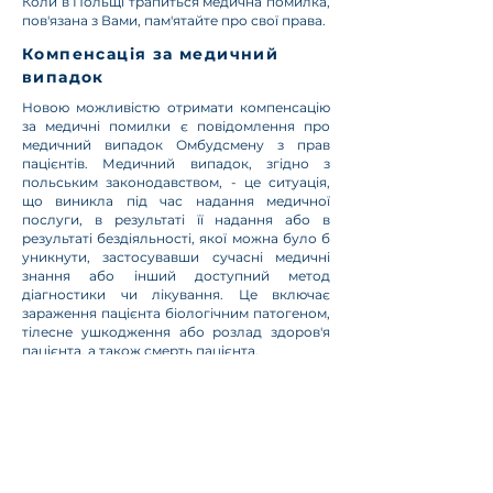
Коли в Польщі трапиться медична помилка,
пов'язана з Вами, пам'ятайте про свої права.
Компенсація за медичний
випадок
Новою можливістю отримати компенсацію
за медичні помилки є повідомлення про
медичний випадок Омбудсмену з прав
пацієнтів. Медичний випадок, згідно з
польським законодавством, - це ситуація,
що виникла під час надання медичної
послуги, в результаті її надання або в
результаті бездіяльності, якої можна було б
уникнути, застосувавши сучасні медичні
знання або інший доступний метод
діагностики чи лікування. Це включає
зараження пацієнта біологічним патогеном,
тілесне ушкодження або розлад здоров'я
пацієнта, а також смерть пацієнта.
Розмір компенсаційної виплати для
пацієнта, який отримав тілесне
ушкодження, розлад здоров'я або піддався
інфекції, становить від 2 000 до 200 000
злотих. З іншого боку, близький родич
померлого пацієнта, який подав заяву,