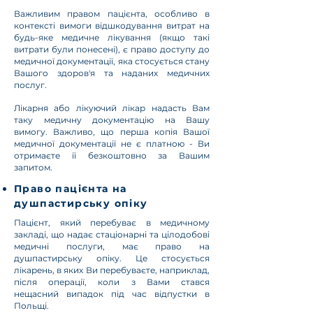
Важливим правом пацієнта, особливо в
контексті вимоги відшкодування витрат на
будь-яке медичне лікування (якщо такі
витрати були понесені), є право доступу до
медичної документації, яка стосується стану
Вашого здоров'я та наданих медичних
послуг.
Лікарня або лікуючий лікар надасть Вам
таку медичну документацію на Вашу
вимогу. Важливо, що перша копія Вашої
медичної документації не є платною - Ви
отримаєте її безкоштовно за Вашим
запитом.
Право пацієнта на
душпастирську опіку
Пацієнт, який перебуває в медичному
закладі, що надає стаціонарні та цілодобові
медичні послуги, має право на
душпастирську опіку. Це стосується
лікарень, в яких Ви перебуваєте, наприклад,
після операції, коли з Вами стався
нещасний випадок під час відпустки в
Польщі.