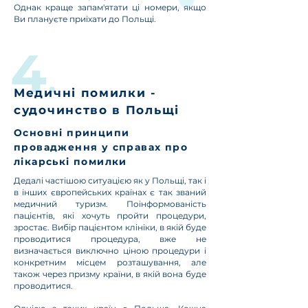
Однак краще запам'ятати ці номери, якщо
Ви плануєте приїхати до Польщі.
Медичні помилки -
судочинство в Польщі
Основні принципи
провадження у справах про
лікарські помилки
Дедалі частішою ситуацією як у Польщі, так і
в інших європейських країнах є так званий
медичний туризм. Поінформованість
пацієнтів, які хочуть пройти процедури,
зростає. Вибір пацієнтом клініки, в якій буде
проводитися процедура, вже не
визначається виключно ціною процедури і
конкретним місцем розташування, але
також через призму країни, в якій вона буде
проводитися.