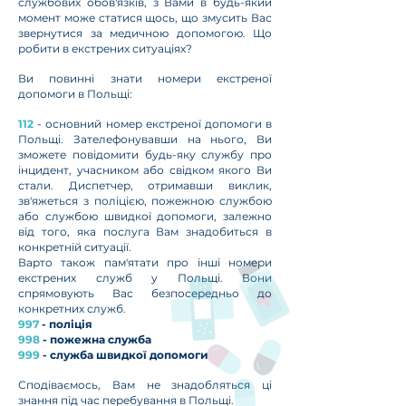
службових обов'язків, з Вами в будь-який
момент може статися щось, що змусить Вас
звернутися за медичною допомогою. Що
робити в екстрених ситуаціях?
Ви повинні знати номери екстреної
допомоги в Польщі:
112
- основний номер екстреної допомоги в
Польщі. Зателефонувавши на нього, Ви
зможете повідомити будь-яку службу про
інцидент, учасником або свідком якого Ви
стали. Диспетчер, отримавши виклик,
зв'яжеться з поліцією, пожежною службою
або службою швидкої допомоги, залежно
від того, яка послуга Вам знадобиться в
конкретній ситуації.
Варто також пам'ятати про інші номери
екстрених служб у Польщі. Вони
спрямовують Вас безпосередньо до
конкретних служб.
997
- поліція
998
- пожежна служба
999
- служба швидкої допомоги
Сподіваємось, Вам не знадобляться ці
знання під час перебування в Польщі.