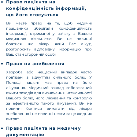
Право пацієнта на
конфіденційність інформації,
що його стосується
Ви маєте право на те, щоб медичні
працівники зберігали конфіденційність
інформації, отриманої у зв'язку з Вашою
медичною діяльністю. Ви не повинні
боятися, що лікар, який Вас лікує,
розголосить відповідну інформацію про
Ваш стан сторонній особі.
Право на знеболення
Хвороба або нещасний випадок часто
пов'язані з відчуттям сильного болю. У
Польщі пацієнт має право на його
лікування. Медичний заклад зобов'язаний
вжити заходів для визначення інтенсивності
Вашого болю, його лікування та контролю
за ефективністю такого лікування. Ви не
повинні боятися вимагати від лікаря
знеболення і не повинні нести за це жодних
витрат.
Право пацієнта на медичну
документацію